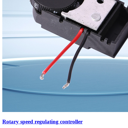
Rotary speed regulating controller